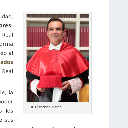
idad,
ores-
 Real
forma
deo al
iados
 Real
e, la
poder
Dr. Francisco Marco
o los
e sus