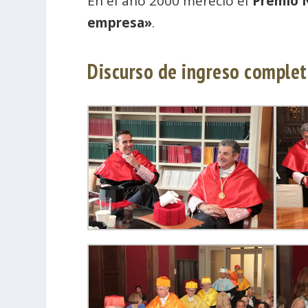
En el año 2000 mereció el
Premio N
empresa»
.
Discurso de ingreso comple