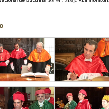
acional de Doctrina
por el trabajo
«La monitoriz
to