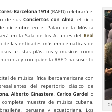
tores-Barcelona 1914
(RAED) celebrará el
do de sus
Conciertos con Alma
, el ciclo
de diciembre en el Palau de la Música
 será en la Sala de los Atlantes del
Real
na de las entidades más emblemáticas de
iosos artistas plásticos y músicos como
mpronta y con quien la RAED ha suscrito
ital de música lírica iberoamericana con
esalientes del repertorio clásico de
ona
,
Alberto Ginastera
,
Carlos Gardel
o
a completa muestra de música cubana,
Cri
brasileña, peruana y ecuatoriana. Los