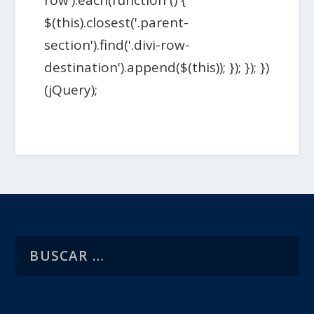
$(this).closest('.parent-
section').find('.divi-row-
destination').append($(this)); }); }); })
(jQuery);