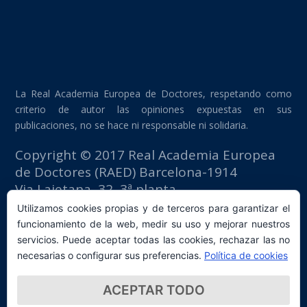
La Real Academia Europea de Doctores, respetando como
criterio de autor las opiniones expuestas en sus
publicaciones, no se hace ni responsable ni solidaria.
Copyright © 2017 Real Academia Europea
de Doctores (RAED) Barcelona-1914
Via Laietana, 32, 3ª planta
Edificio Fomento del Trabajo
Utilizamos cookies propias y de terceros para garantizar el
08003 Barcelona (España)
funcionamiento de la web, medir su uso y mejorar nuestros
tlf: +34 93 667 40 54
servicios. Puede aceptar todas las cookies, rechazar las no
secretaria@raed.academy
necesarias o configurar sus preferencias.
Política de cookies
Contacto y suscripción Newsletter
ACEPTAR TODO
Política de privacidad