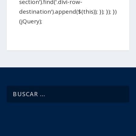
section').find('.divi-row-
destination').append($(this)); }); }); })
(jQuery);