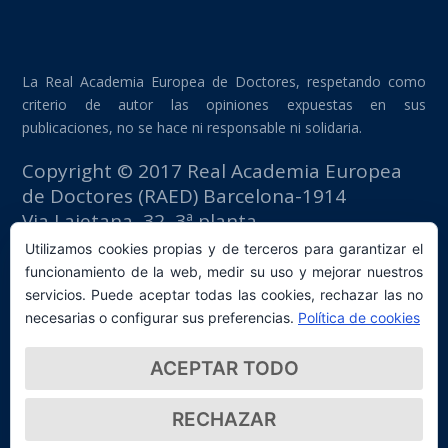
La Real Academia Europea de Doctores, respetando como
criterio de autor las opiniones expuestas en sus
publicaciones, no se hace ni responsable ni solidaria.
Copyright © 2017 Real Academia Europea
de Doctores (RAED) Barcelona-1914
Via Laietana, 32, 3ª planta
Edificio Fomento del Trabajo
Utilizamos cookies propias y de terceros para garantizar el
08003 Barcelona (España)
funcionamiento de la web, medir su uso y mejorar nuestros
tlf: +34 93 667 40 54
servicios. Puede aceptar todas las cookies, rechazar las no
secretaria@raed.academy
necesarias o configurar sus preferencias.
Política de cookies
Contacto y suscripción Newsletter
ACEPTAR TODO
Política de privacidad
RECHAZAR