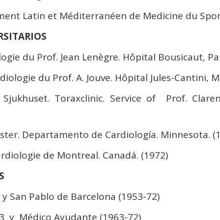
nt Latin et Méditerranéen de Medicine du Sport 
RSITARIOS
logie du Prof. Jean Lenègre. Hôpital Bousicaut, Par
diologie du Prof. A. Jouve. Hôpital Jules-Cantini, M
 Sjukhuset. Toraxclinic. Service of Prof. Clare
ester. Departamento de Cardiología. Minnesota. (1
ardiologie de Montreal. Canadá. (1972)
ES
z y San Pablo de Barcelona (1953-72)
-63 y Médico Ayudante (1963-72)