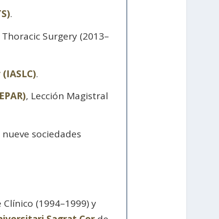
TS)
.
1 Thoracic Surgery (2013–
 (IASLC)
.
SEPAR)
, Lección Magistral
s nueve sociedades
 Clínico (1994–1999) y
iversitari Sagrat Cor
de