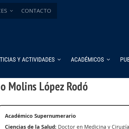
CES
CONTACTO
TICIAS Y ACTIVIDADES
ACADÉMICOS
PU
ano Molins López Rodó
Académico Supernumerario
Ciencias de la Salud:
Doctor en Medicina y Cirugí