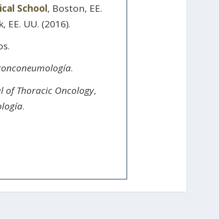
cal School
, Boston, EE.
, EE. UU. (2016).
os.
Bronconeumología
.
l of Thoracic Oncology
,
logía
.