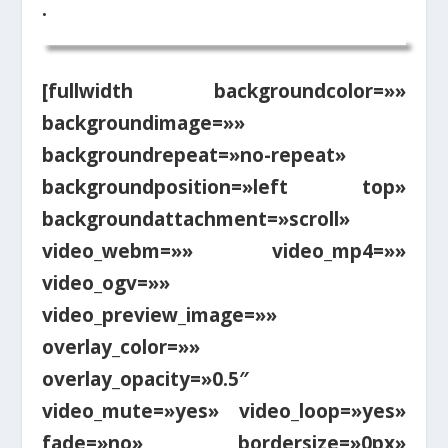
.
[fullwidth backgroundcolor=»»
backgroundimage=»»
backgroundrepeat=»no-repeat»
backgroundposition=»left top»
backgroundattachment=»scroll»
video_webm=»» video_mp4=»»
video_ogv=»»
video_preview_image=»»
overlay_color=»»
overlay_opacity=»0.5″
video_mute=»yes» video_loop=»yes»
fade=»no» bordersize=»0px»