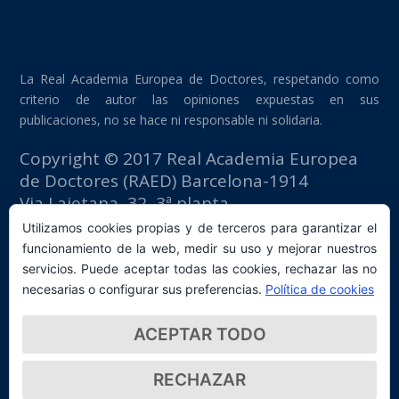
La Real Academia Europea de Doctores, respetando como
criterio de autor las opiniones expuestas en sus
publicaciones, no se hace ni responsable ni solidaria.
Copyright © 2017 Real Academia Europea
de Doctores (RAED) Barcelona-1914
Via Laietana, 32, 3ª planta
Edificio Fomento del Trabajo
Utilizamos cookies propias y de terceros para garantizar el
08003 Barcelona (España)
funcionamiento de la web, medir su uso y mejorar nuestros
tlf: +34 93 667 40 54
servicios. Puede aceptar todas las cookies, rechazar las no
secretaria@raed.academy
necesarias o configurar sus preferencias.
Política de cookies
Contacto y suscripción Newsletter
ACEPTAR TODO
Política de privacidad
RECHAZAR