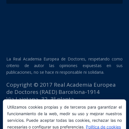
La Real Academia Europea de Doctores, respetando como
criterio de autor las opiniones expuestas en sus
publicaciones, no se hace ni responsable ni solidaria.
Copyright © 2017 Real Academia Europea
de Doctores (RAED) Barcelona-1914
Via Laietana, 32, 3ª planta
Edificio Fomento del Trabajo
Utilizamos cookies propias y de terceros para garantizar el
08003 Barcelona (España)
funcionamiento de la web, medir su uso y mejorar nuestros
tlf: +34 93 667 40 54
servicios. Puede aceptar todas las cookies, rechazar las no
secretaria@raed.academy
necesarias o configurar sus preferencias.
Política de cookies