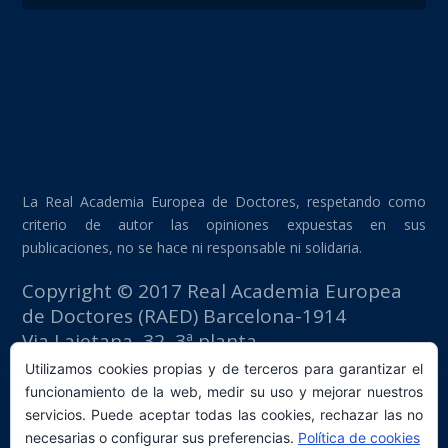
La Real Academia Europea de Doctores, respetando como
criterio de autor las opiniones expuestas en sus
publicaciones, no se hace ni responsable ni solidaria.
Copyright © 2017 Real Academia Europea
de Doctores (RAED) Barcelona-1914
Via Laietana, 32, 3ª planta
Edificio Fomento del Trabajo
Utilizamos cookies propias y de terceros para garantizar el
08003 Barcelona (España)
funcionamiento de la web, medir su uso y mejorar nuestros
tlf: +34 93 667 40 54
servicios. Puede aceptar todas las cookies, rechazar las no
secretaria@raed.academy
necesarias o configurar sus preferencias.
Política de cookies