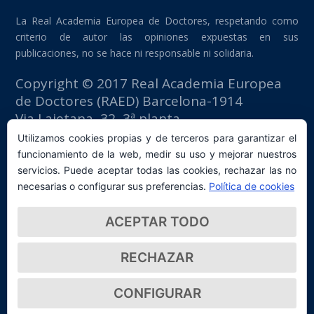
La Real Academia Europea de Doctores, respetando como
criterio de autor las opiniones expuestas en sus
publicaciones, no se hace ni responsable ni solidaria.
Copyright © 2017 Real Academia Europea
de Doctores (RAED) Barcelona-1914
Via Laietana, 32, 3ª planta
Edificio Fomento del Trabajo
Utilizamos cookies propias y de terceros para garantizar el
08003 Barcelona (España)
funcionamiento de la web, medir su uso y mejorar nuestros
tlf: +34 93 667 40 54
servicios. Puede aceptar todas las cookies, rechazar las no
secretaria@raed.academy
necesarias o configurar sus preferencias.
Política de cookies
Contacto y suscripción Newsletter
ACEPTAR TODO
Política de privacidad
RECHAZAR
CONFIGURAR
© 2026 Real Academia Europea de Doctores